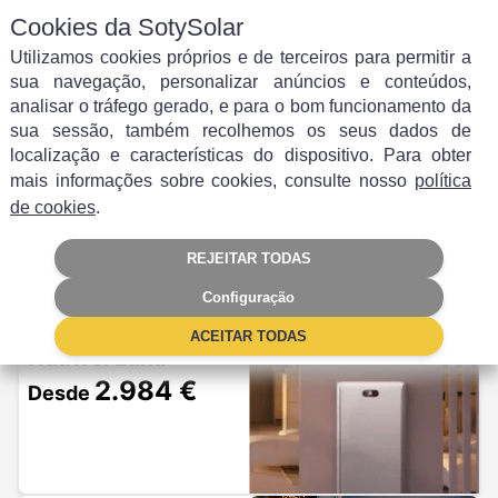
Cookies da SotySolar
Utilizamos cookies próprios e de terceiros para permitir a
sua navegação, personalizar anúncios e conteúdos,
analisar o tráfego gerado, e para o bom funcionamento da
sua sessão, também recolhemos os seus dados de
Escolha a bateria que mais lhe
localização e características do dispositivo. Para obter
mais informações sobre cookies, consulte nosso
política
interessa
de cookies
.
Não se preocupe se não souber qual escolher, nós
ajudamo-lo.
REJEITAR TODAS
Sim, quero ajuda
Configuração
ACEITAR TODAS
Huawei Luna
2.984 €
Desde