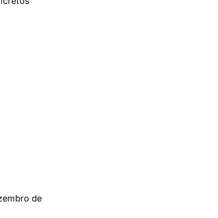
ncretos
zembro de