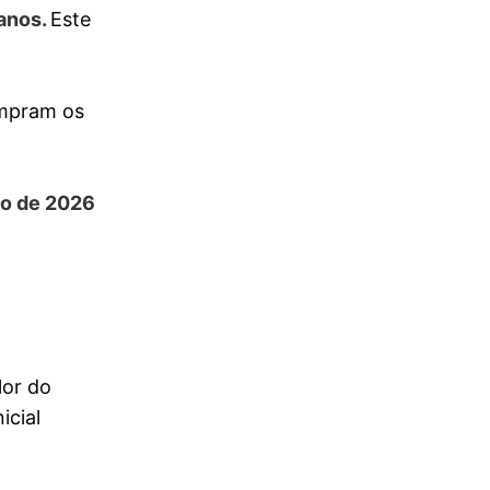
anos.
Este
umpram os
ho de 2026
lor do
icial