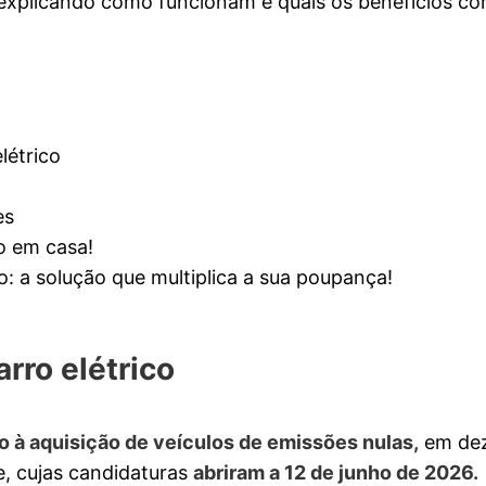
xplicando como funcionam e quais os benefícios co
létrico
es
o em casa!
co: a solução que multiplica a sua poupança!
rro elétrico
o à aquisição de veículos de emissões nulas,
em de
, cujas candidaturas
abriram a 12 de junho de 2026.