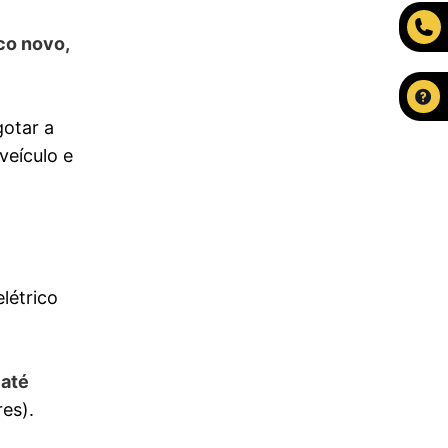
co novo,
gotar a
veículo e
létrico
até
es).