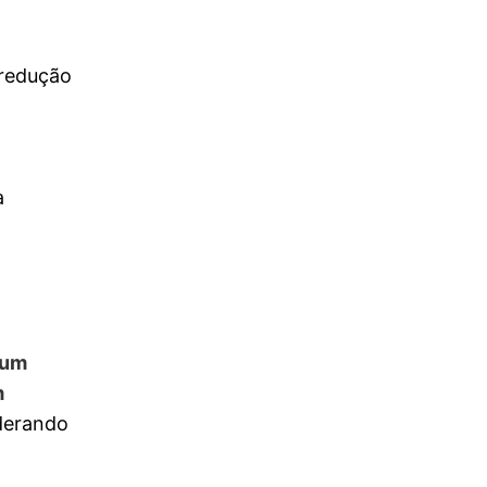
 redução
a
 um
m
iderando