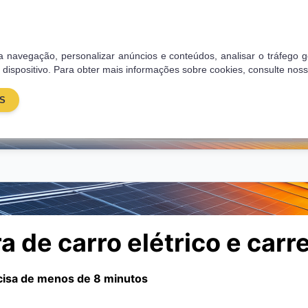
res
Blog
Sobre nós
Contactos
 sua navegação, personalizar anúncios e conteúdos, analisar o tráfe
 dispositivo. Para obter mais informações sobre cookies, consulte nos
S
Energia solar
Painéis Solares
Poupança
Subsí
a de carro elétrico e car
ecisa de menos de 8 minutos