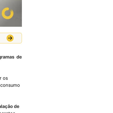
gramas de
r os
toconsumo
alação de