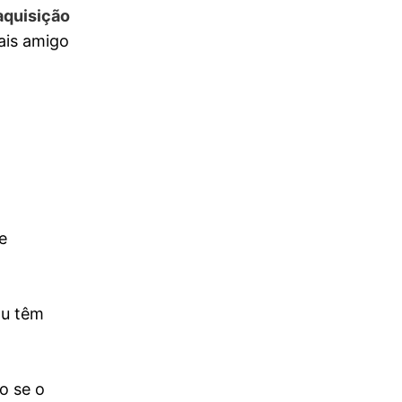
aquisição
ais amigo
e
ou têm
o se o