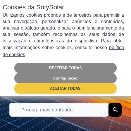
Cookies da SotySolar
Utilizamos cookies próprios e de terceiros para permitir a
sua navegação, personalizar anúncios e conteúdos,
analisar o tráfego gerado, e para o bom funcionamento da
sua sessão, também recolhemos os seus dados de
Filtrar por categoria
localização e características do dispositivo. Para obter
mais informações sobre cookies, consulte nosso
política
Autoconsumo
Energia solar
de cookies
.
REJEITAR TODAS
Painéis Solares
Poupança
Configuração
Subsídios
Empresas
ACEITAR TODAS