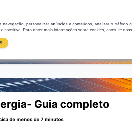
res
Blog
Sobre nós
Contactos
 sua navegação, personalizar anúncios e conteúdos, analisar o tráfe
 dispositivo. Para obter mais informações sobre cookies, consulte nos
S
Energia solar
Painéis Solares
Poupança
Subsí
rgia- Guia completo
recisa de menos de 7 minutos