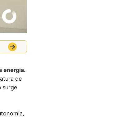
 energia.
fatura de
 surge
utonomia,