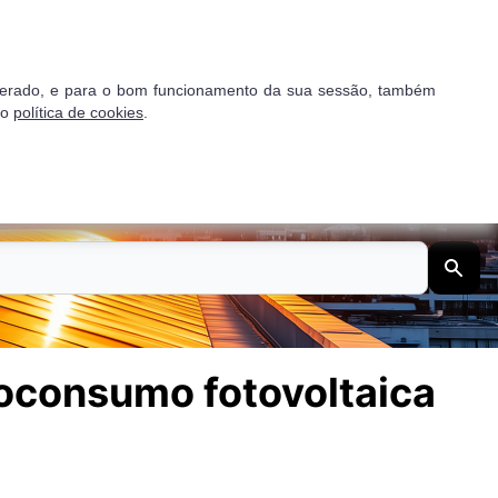
Proposta gratuita
go gerado, e para o bom funcionamento da sua sessão, também
so
política de cookies
.
dios
Empresas
toconsumo fotovoltaica