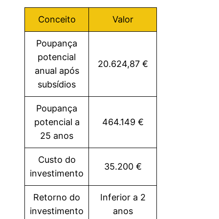
Conceito
Valor
Poupança
potencial
20.624,87 €
anual após
subsídios
Poupança
potencial a
464.149 €
25 anos
Custo do
35.200 €
investimento
Retorno do
Inferior a 2
investimento
anos