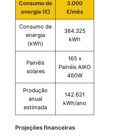
Consumo de
3.000
energia (€)
€/mês
Consumo de
384.325
energia
kWh
(kWh)
165 x
Painéis
Painéis AIKO
solares
460W
Produção
142.621
anual
kWh/ano
estimada
Projeções financeiras