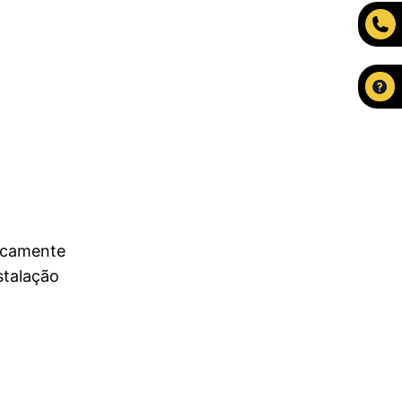
picamente
stalação