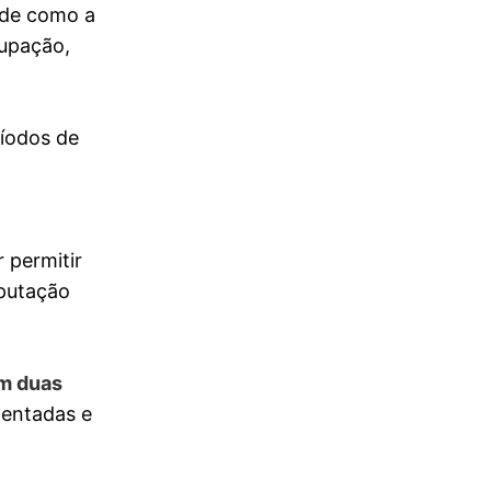
 de como a
cupação,
ríodos de
 permitir
eputação
em duas
mentadas e