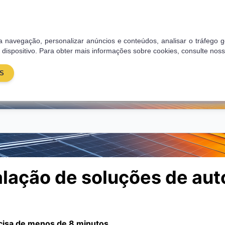
res
Blog
Sobre nós
Contactos
 sua navegação, personalizar anúncios e conteúdos, analisar o tráfe
 dispositivo. Para obter mais informações sobre cookies, consulte nos
S
Energia solar
Painéis Solares
Poupança
Subsí
alação de soluções de au
ecisa de menos de 8 minutos