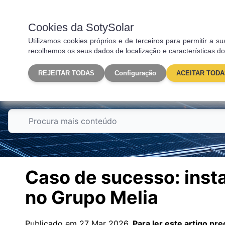
Fotovoltaica
Carregado
Cookies da SotySolar
Utilizamos cookies próprios e de terceiros para permitir a
recolhemos os seus dados de localização e características do
REJEITAR TODAS
Configuração
ACEITAR TODA
Autoconsumo
Caso de sucesso: inst
no Grupo Melia
Publicado em 27 Mar 2026.
Para ler este artigo pr