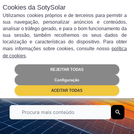
Cookies da SotySolar
Utilizamos cookies próprios e de terceiros para permitir a
sua navegação, personalizar anúncios e conteúdos,
analisar o tráfego gerado, e para o bom funcionamento da
sua sessão, também recolhemos os seus dados de
Filtrar por categoria
localização e características do dispositivo. Para obter
mais informações sobre cookies, consulte nosso
política
Autoconsumo
Energia solar
de cookies
.
REJEITAR TODAS
Painéis Solares
Poupança
Configuração
Subsídios
Empresas
ACEITAR TODAS