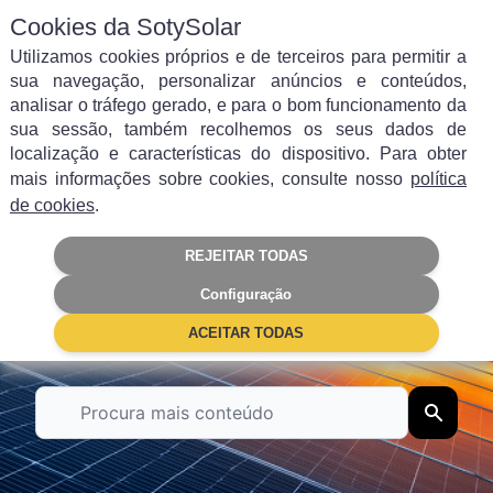
Cookies da SotySolar
Utilizamos cookies próprios e de terceiros para permitir a
sua navegação, personalizar anúncios e conteúdos,
analisar o tráfego gerado, e para o bom funcionamento da
sua sessão, também recolhemos os seus dados de
Filtrar por categoria
localização e características do dispositivo. Para obter
mais informações sobre cookies, consulte nosso
política
Autoconsumo
Energia solar
de cookies
.
REJEITAR TODAS
Painéis Solares
Poupança
Configuração
Subsídios
Empresas
ACEITAR TODAS