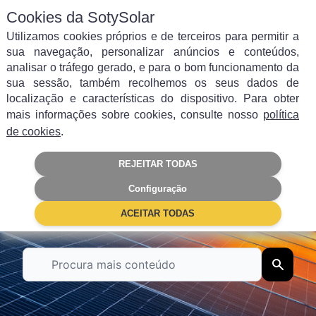
Cookies da SotySolar
Utilizamos cookies próprios e de terceiros para permitir a
sua navegação, personalizar anúncios e conteúdos,
analisar o tráfego gerado, e para o bom funcionamento da
sua sessão, também recolhemos os seus dados de
Filtrar por categoria
localização e características do dispositivo. Para obter
mais informações sobre cookies, consulte nosso
política
Autoconsumo
Energia solar
de cookies
.
REJEITAR TODAS
Painéis Solares
Poupança
Configuração
Subsídios
Empresas
ACEITAR TODAS