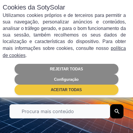
Cookies da SotySolar
Utilizamos cookies próprios e de terceiros para permitir a
sua navegação, personalizar anúncios e conteúdos,
analisar o tráfego gerado, e para o bom funcionamento da
sua sessão, também recolhemos os seus dados de
Filtrar por categoria
localização e características do dispositivo. Para obter
mais informações sobre cookies, consulte nosso
política
Autoconsumo
Energia solar
de cookies
.
REJEITAR TODAS
Painéis Solares
Poupança
Configuração
Subsídios
Empresas
ACEITAR TODAS