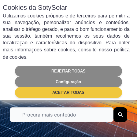
Cookies da SotySolar
Utilizamos cookies próprios e de terceiros para permitir a
sua navegação, personalizar anúncios e conteúdos,
analisar o tráfego gerado, e para o bom funcionamento da
sua sessão, também recolhemos os seus dados de
Filtrar por categoria
localização e características do dispositivo. Para obter
mais informações sobre cookies, consulte nosso
política
Autoconsumo
Energia solar
de cookies
.
REJEITAR TODAS
Painéis Solares
Poupança
Configuração
Subsídios
Empresas
ACEITAR TODAS