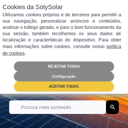
Cookies da SotySolar
Utilizamos cookies próprios e de terceiros para permitir a
sua navegação, personalizar anúncios e conteúdos,
analisar o tráfego gerado, e para o bom funcionamento da
sua sessão, também recolhemos os seus dados de
Filtrar por categoria
localização e características do dispositivo. Para obter
mais informações sobre cookies, consulte nosso
política
Autoconsumo
Energia solar
de cookies
.
REJEITAR TODAS
Painéis Solares
Poupança
Configuração
Subsídios
Empresas
ACEITAR TODAS